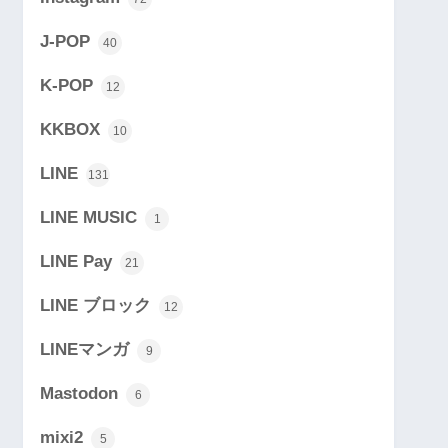
J-POP
40
K-POP
12
KKBOX
10
LINE
131
LINE MUSIC
1
LINE Pay
21
LINE ブロック
12
LINEマンガ
9
Mastodon
6
mixi2
5