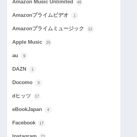
Amazon Music Unlimited
48
Amazonプライムビデオ
1
Amazonプライムミュージック
12
Apple Music
25
au
9
DAZN
1
Docomo
5
dヒッツ
17
eBookJapan
4
Facebook
17
Instagram
72