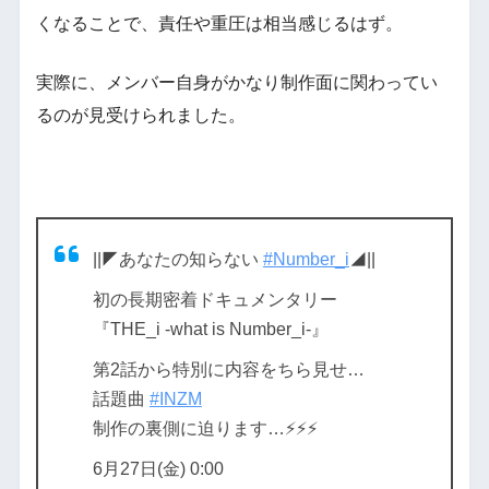
くなることで、責任や重圧は相当感じるはず。
実際に、メンバー自身がかなり制作面に関わってい
るのが見受けられました。
||◤あなたの知らない
#Number_i
◢||​
初の長期密着ドキュメンタリー​
『THE_i -what is Number_i-』​
第2話から特別に内容をちら見せ…​
話題曲
#INZM
制作の裏側に迫ります…⚡️⚡️⚡️​
6月27日(金) 0:00​