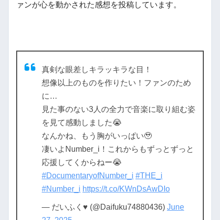
ァンが心を動かされた感想を投稿しています。
真剣な眼差しキラッキラな目！
想像以上のものを作りたい！ファンのため
に…
見た事のない3人の全力で音楽に取り組む姿
を見て感動しました😭
なんかね、もう胸がいっぱい🥹
凄いよNumber_i！これからもずっとずっと
応援してくからねー😭
#DocumentaryofNumber_i
#THE_i
#Number_i
https://t.co/KWnDsAwDIo
— だいふく♥️ (@Daifuku74880436)
June