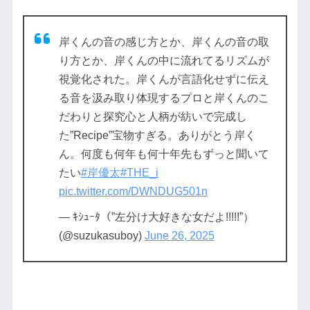
岸くんの音の感じ方とか、岸くんの音の取
り方とか、岸くんの中に流れてるリズムが
視覚化された。岸くんが言語化せずに伝え
る音を汲み取り体現するプロと岸くんのこ
だわりと探究心と人柄が紡いで完成し
た”Recipe”宝物すぎる。ありがとう岸く
ん。何度も何年も何十年先もずっと聞いて
たい
#岸優太
#THE_i
pic.twitter.com/DWNDUG501n
— ｷｼｭｰﾀ（”左分け大好きな女だよ!!!!!”）
(@suzukasuboy)
June 26, 2025