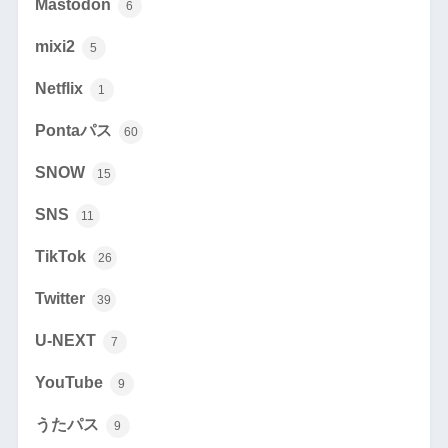
Mastodon
6
mixi2
5
Netflix
1
Pontaパス
60
SNOW
15
SNS
11
TikTok
26
Twitter
39
U-NEXT
7
YouTube
9
うたパス
9