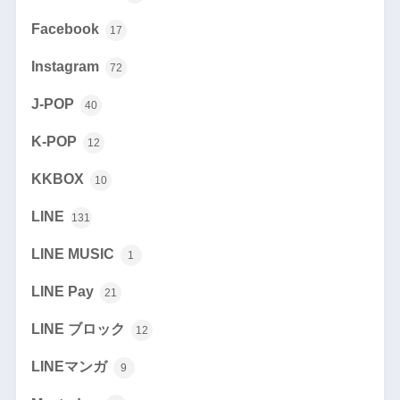
Facebook
17
Instagram
72
J-POP
40
K-POP
12
KKBOX
10
LINE
131
LINE MUSIC
1
LINE Pay
21
LINE ブロック
12
LINEマンガ
9