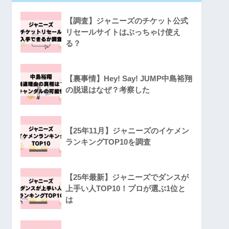
【調査】ジャニーズのチケット公式
リセールサイトはぶっちゃけ使え
る？
【裏事情】Hey! Say! JUMP中島裕翔
の脱退はなぜ？考察した
【25年11月】ジャニーズのイケメン
ランキングTOP10を調査
【25年最新】ジャニーズでダンスが
上手い人TOP10！プロが選ぶ1位と
は