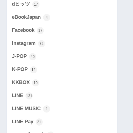
dヒッツ
17
eBookJapan
4
Facebook
17
Instagram
72
J-POP
40
K-POP
12
KKBOX
10
LINE
131
LINE MUSIC
1
LINE Pay
21