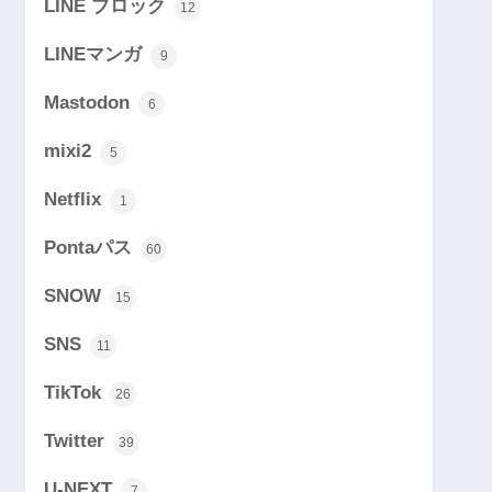
LINE ブロック
12
LINEマンガ
9
Mastodon
6
mixi2
5
Netflix
1
Pontaパス
60
SNOW
15
SNS
11
TikTok
26
Twitter
39
U-NEXT
7