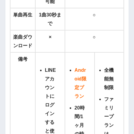
可能
単曲再生
1曲30秒ま
○
で
楽曲ダウ
×
○
ンロード
備考
LINE
Andr
全機
アカ
oid限
能無
ウン
定プ
制限
トに
ラン
ファ
ログ
20時
ミリ
イン
間/1
ープ
する
ヶ月
ラン
と使
の時
は