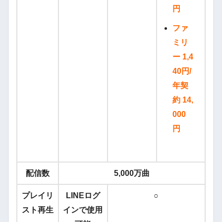
円
ファ
ミリ
ー 1,4
40円/
年契
約 14,
000
円
配信数
5,000万曲
プレイリ
LINEログ
○
スト再生
インで使用