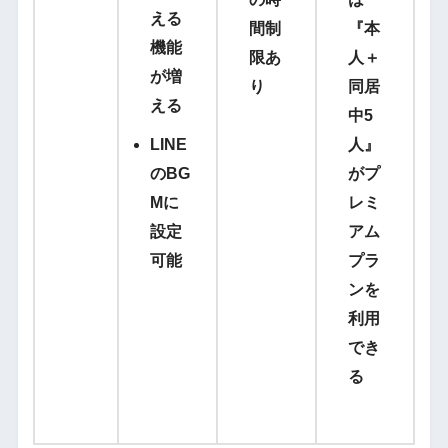
える
間制
『本
機能
限あ
人＋
が増
り
同居
える
中5
LINE
人』
のBG
がプ
Mに
レミ
設定
アム
可能
プラ
ンを
利用
でき
る