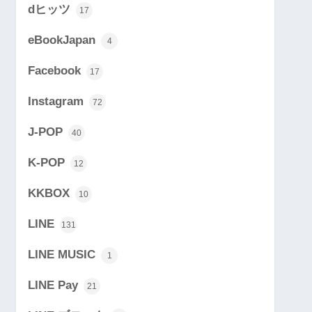
dヒッツ
17
eBookJapan
4
Facebook
17
Instagram
72
J-POP
40
K-POP
12
KKBOX
10
LINE
131
LINE MUSIC
1
LINE Pay
21