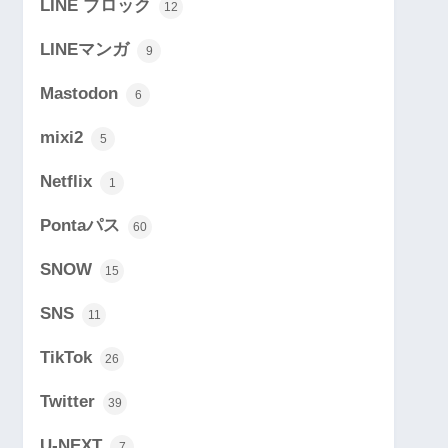
LINE ブロック
12
LINEマンガ
9
Mastodon
6
mixi2
5
Netflix
1
Pontaパス
60
SNOW
15
SNS
11
TikTok
26
Twitter
39
U-NEXT
7