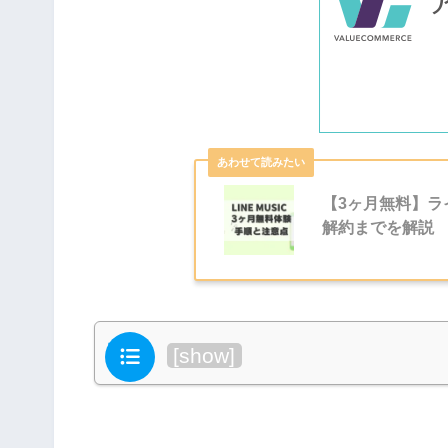
【3ヶ月無料】
解約までを解説
目次
[
show
]