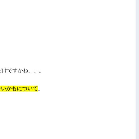
だけですかね。。。
合いかもについて
。