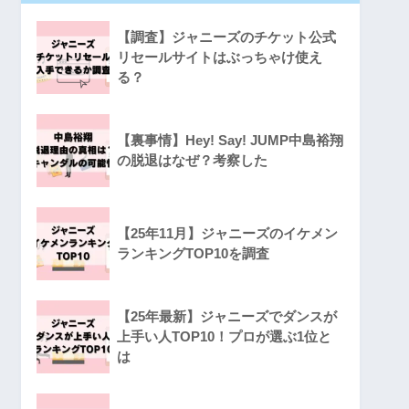
【調査】ジャニーズのチケット公式
リセールサイトはぶっちゃけ使え
る？
【裏事情】Hey! Say! JUMP中島裕翔
の脱退はなぜ？考察した
【25年11月】ジャニーズのイケメン
ランキングTOP10を調査
【25年最新】ジャニーズでダンスが
上手い人TOP10！プロが選ぶ1位と
は