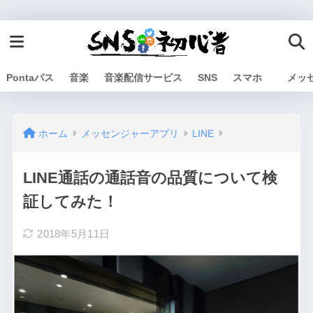
Pontaパス
音楽
音楽配信サービス
SNS
スマホ
メッ
ホーム
メッセンジャーアプリ
LINE
LINE通話の通話音の品質について検
証してみた！
2018年5月11日