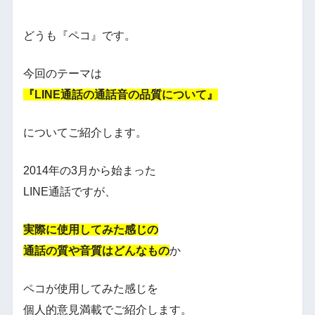
どうも『ペコ』です。
今回のテーマは
『LINE通話の通話音の品質について』
についてご紹介します。
2014年の3月から始まった
LINE通話ですが、
実際に使用してみた感じの
通話の質や音質はどんなもの
か
ペコが使用してみた感じを
個人的意見満載でご紹介します。