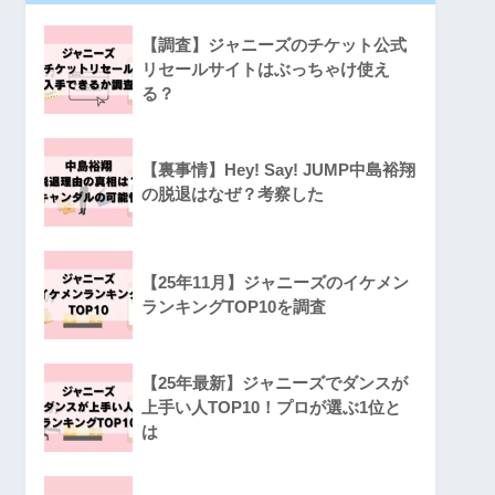
【調査】ジャニーズのチケット公式
リセールサイトはぶっちゃけ使え
る？
【裏事情】Hey! Say! JUMP中島裕翔
の脱退はなぜ？考察した
【25年11月】ジャニーズのイケメン
ランキングTOP10を調査
【25年最新】ジャニーズでダンスが
上手い人TOP10！プロが選ぶ1位と
は