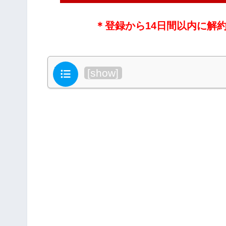
＊登録から14日間以内に解
目次
[
show
]