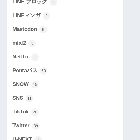
LINE ブロック
12
LINEマンガ
9
Mastodon
6
mixi2
5
Netflix
1
Pontaパス
60
SNOW
15
SNS
11
TikTok
26
Twitter
39
U-NEXT
7