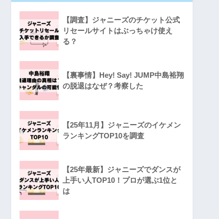
【調査】ジャニーズのチケット公式
リセールサイトはぶっちゃけ使え
る？
【裏事情】Hey! Say! JUMP中島裕翔
の脱退はなぜ？考察した
【25年11月】ジャニーズのイケメン
ランキングTOP10を調査
【25年最新】ジャニーズでダンスが
上手い人TOP10！プロが選ぶ1位と
は