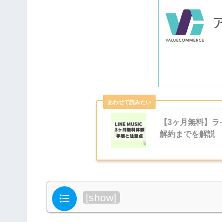
【3ヶ月無料】
解約までを解説
目次
[
show
]