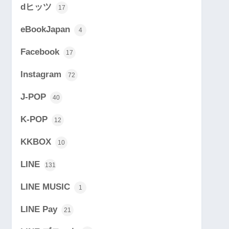
dヒッツ
17
eBookJapan
4
Facebook
17
Instagram
72
J-POP
40
K-POP
12
KKBOX
10
LINE
131
LINE MUSIC
1
LINE Pay
21