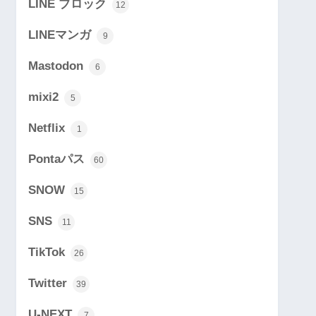
LINE ブロック
12
LINEマンガ
9
Mastodon
6
mixi2
5
Netflix
1
Pontaパス
60
SNOW
15
SNS
11
TikTok
26
Twitter
39
U-NEXT
7