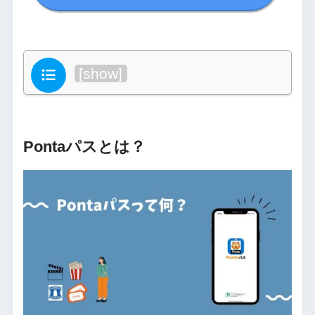
目次
[
show
]
Pontaパスとは？