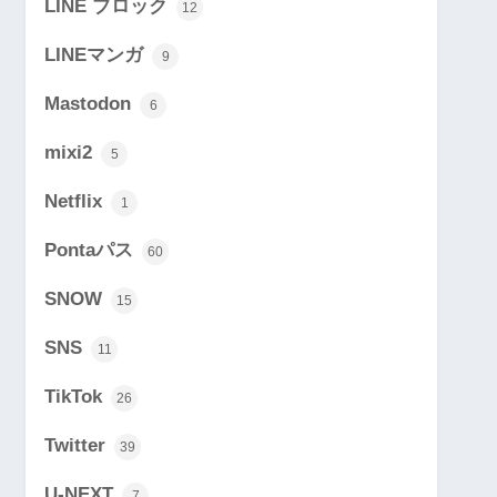
LINE ブロック
12
LINEマンガ
9
Mastodon
6
mixi2
5
Netflix
1
Pontaパス
60
SNOW
15
SNS
11
TikTok
26
Twitter
39
U-NEXT
7