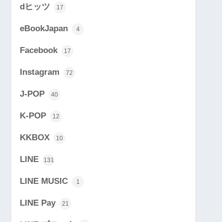
dヒッツ
17
eBookJapan
4
Facebook
17
Instagram
72
J-POP
40
K-POP
12
KKBOX
10
LINE
131
LINE MUSIC
1
LINE Pay
21