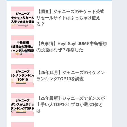
【調査】ジャニーズのチケット公式
リセールサイトはぶっちゃけ使え
る？
【裏事情】Hey! Say! JUMP中島裕翔
の脱退はなぜ？考察した
【25年11月】ジャニーズのイケメン
ランキングTOP10を調査
【25年最新】ジャニーズでダンスが
上手い人TOP10！プロが選ぶ1位と
は