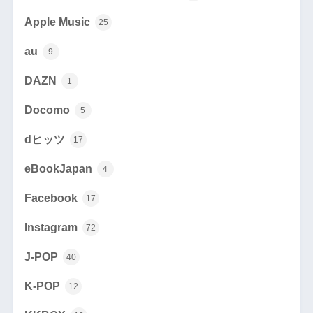
Apple Music
25
au
9
DAZN
1
Docomo
5
dヒッツ
17
eBookJapan
4
Facebook
17
Instagram
72
J-POP
40
K-POP
12