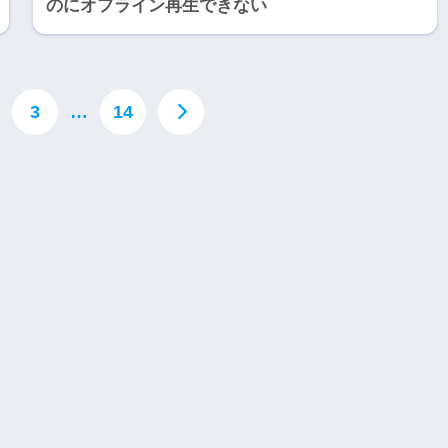
のにオフライン再生できない
3
…
14