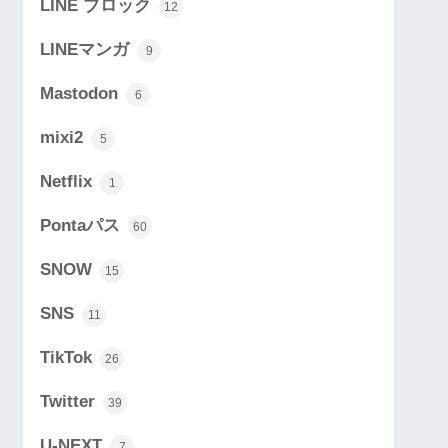
LINE ブロック
12
LINEマンガ
9
Mastodon
6
mixi2
5
Netflix
1
Pontaパス
60
SNOW
15
SNS
11
TikTok
26
Twitter
39
U-NEXT
7