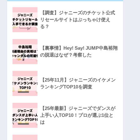
【調査】ジャニーズのチケット公式
リセールサイトはぶっちゃけ使え
る？
【裏事情】Hey! Say! JUMP中島裕翔
の脱退はなぜ？考察した
【25年11月】ジャニーズのイケメン
ランキングTOP10を調査
【25年最新】ジャニーズでダンスが
上手い人TOP10！プロが選ぶ1位と
は