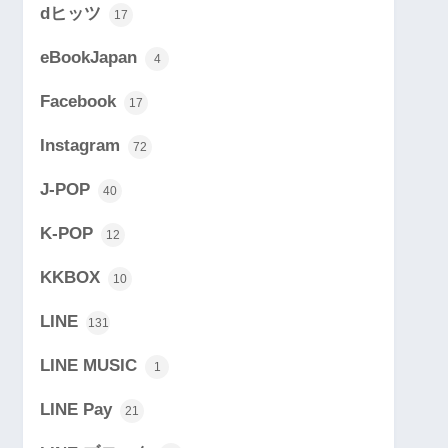
dヒッツ
17
eBookJapan
4
Facebook
17
Instagram
72
J-POP
40
K-POP
12
KKBOX
10
LINE
131
LINE MUSIC
1
LINE Pay
21