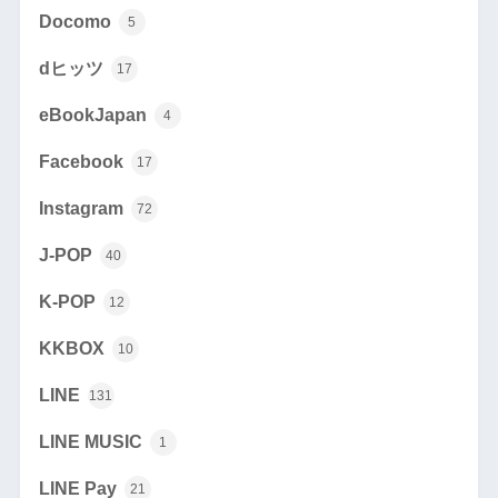
Docomo
5
dヒッツ
17
eBookJapan
4
Facebook
17
Instagram
72
J-POP
40
K-POP
12
KKBOX
10
LINE
131
LINE MUSIC
1
LINE Pay
21