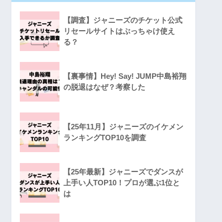
【調査】ジャニーズのチケット公式
リセールサイトはぶっちゃけ使え
る？
【裏事情】Hey! Say! JUMP中島裕翔
の脱退はなぜ？考察した
【25年11月】ジャニーズのイケメン
ランキングTOP10を調査
【25年最新】ジャニーズでダンスが
上手い人TOP10！プロが選ぶ1位と
は