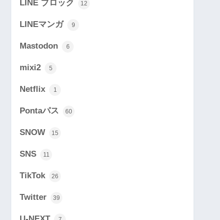
LINE ブロック
12
LINEマンガ
9
Mastodon
6
mixi2
5
Netflix
1
Pontaパス
60
SNOW
15
SNS
11
TikTok
26
Twitter
39
U-NEXT
7