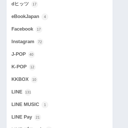
dヒッツ
17
eBookJapan
4
Facebook
17
Instagram
72
J-POP
40
K-POP
12
KKBOX
10
LINE
131
LINE MUSIC
1
LINE Pay
21