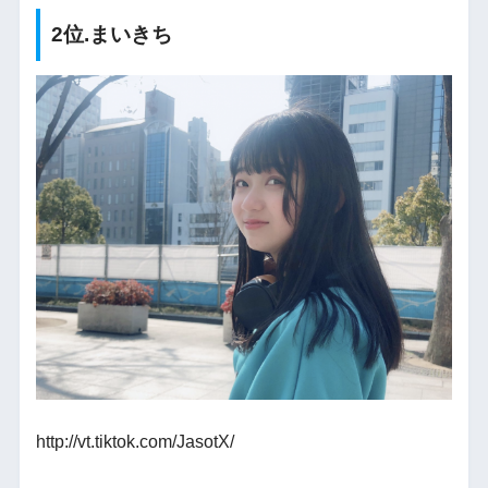
2位.まいきち
http://vt.tiktok.com/JasotX/