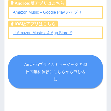
Android版アプリはこちら
Amazon Music – Google Play のアプリ
iOS版アプリはこちら
‎「Amazon Music」をApp Storeで
Amazonプライムミュージックの30
日間無料体験にこちらから申し込
む