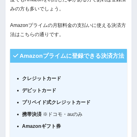
みの方も多いでしょう。
Amazonプライムの月額料金の支払いに使える決済方
法はこちらの通りです。
Amazonプライムに登録できる決済方法
クレジットカード
デビットカード
プリペイド式クレジットカード
携帯決済
※ドコモ・auのみ
Amazonギフト券