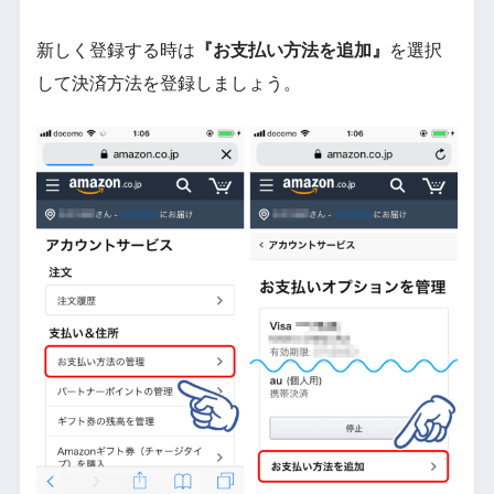
新しく登録する時は
『お支払い方法を追加』
を選択
して決済方法を登録しましょう。