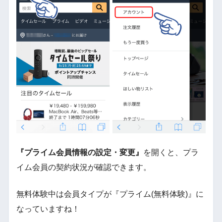
『プライム会員情報の設定・変更』
を開くと、プラ
イム会員の契約状況が確認できます。
無料体験中は会員タイプが『プライム(無料体験)』に
なっていますね！