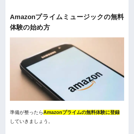
Amazonプライムミュージックの無料
体験の始め方
準備が整ったら
Amazonプライムの無料体験に登録
していきましょう。