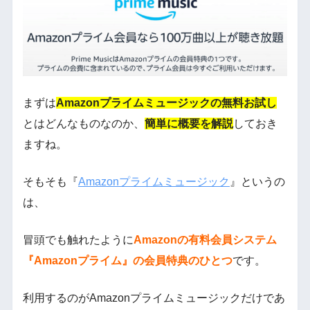
まずは
Amazonプライムミュージックの無料お試し
とはどんなものなのか、
簡単に概要を解説
しておき
ますね。
そもそも『
Amazonプライムミュージック
』というの
は、
冒頭でも触れたように
Amazonの有料会員システム
『Amazonプライム』の会員特典のひとつ
です。
利用するのがAmazonプライムミュージックだけであ