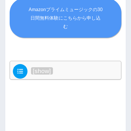
Amazonプライムミュージックの30
日間無料体験にこちらから申し込
む
目次
[
show
]