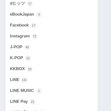
dヒッツ
17
eBookJapan
4
Facebook
17
Instagram
72
J-POP
40
K-POP
12
KKBOX
10
LINE
131
LINE MUSIC
1
LINE Pay
21