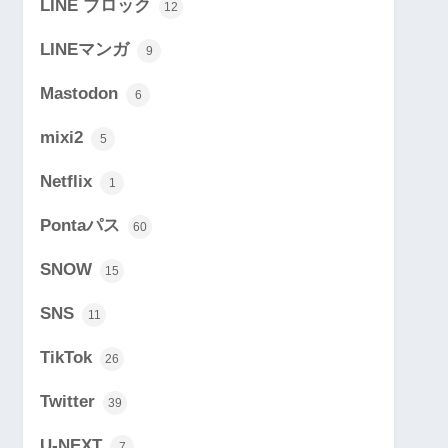
LINE ブロック
12
LINEマンガ
9
Mastodon
6
mixi2
5
Netflix
1
Pontaパス
60
SNOW
15
SNS
11
TikTok
26
Twitter
39
U-NEXT
7