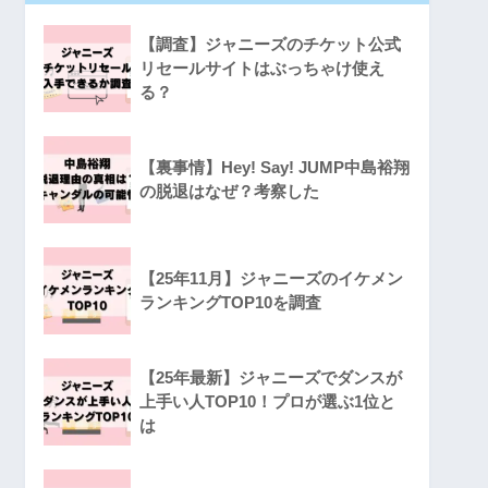
【調査】ジャニーズのチケット公式
リセールサイトはぶっちゃけ使え
る？
【裏事情】Hey! Say! JUMP中島裕翔
の脱退はなぜ？考察した
【25年11月】ジャニーズのイケメン
ランキングTOP10を調査
【25年最新】ジャニーズでダンスが
上手い人TOP10！プロが選ぶ1位と
は