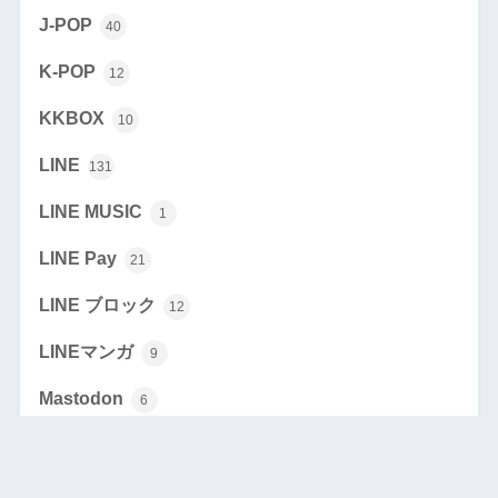
J-POP
40
K-POP
12
KKBOX
10
LINE
131
LINE MUSIC
1
LINE Pay
21
LINE ブロック
12
LINEマンガ
9
Mastodon
6
mixi2
5
Netflix
1