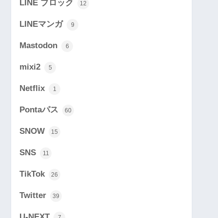
LINE ブロック
12
LINEマンガ
9
Mastodon
6
mixi2
5
Netflix
1
Pontaパス
60
SNOW
15
SNS
11
TikTok
26
Twitter
39
U-NEXT
7