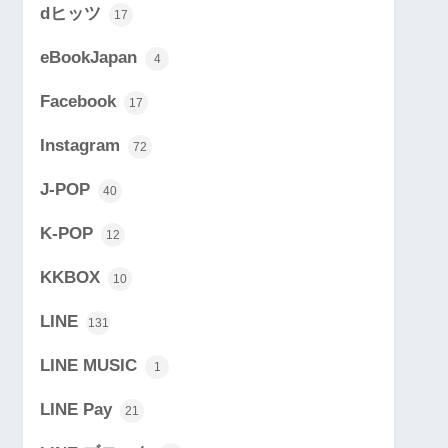
dヒッツ
17
eBookJapan
4
Facebook
17
Instagram
72
J-POP
40
K-POP
12
KKBOX
10
LINE
131
LINE MUSIC
1
LINE Pay
21