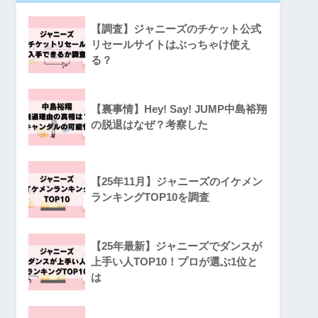
【調査】ジャニーズのチケット公式
リセールサイトはぶっちゃけ使え
る？
【裏事情】Hey! Say! JUMP中島裕翔
の脱退はなぜ？考察した
【25年11月】ジャニーズのイケメン
ランキングTOP10を調査
【25年最新】ジャニーズでダンスが
上手い人TOP10！プロが選ぶ1位と
は